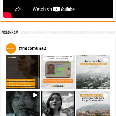
Instagram
@
micomuna2