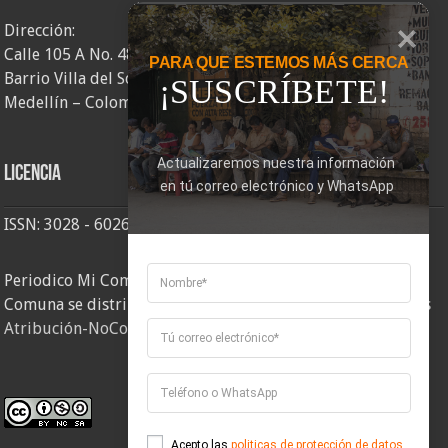
Dirección:
Calle 105 A No. 48AA – 58
PARA QUE ESTEMOS MÁS CERCA
Barrio Villa del Socorro
¡SUSCRÍBETE!
Medellín – Colombia
Actualizaremos nuestra información 
Licencia
en tú correo electrónico y WhatsApp
ISSN: 3028 - 6026
Periodico Mi Comuna 2, elaborado por Corporación Mi
Comuna se distribuye bajo una
Licencia Creative Commons
Atribución-NoComercial-CompartirIgual 4.0 Internacional
.
Acepto las
politicas de protección de datos