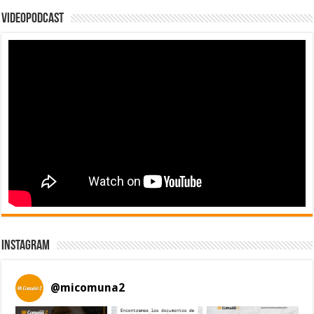
Videopodcast
Instagram
@
micomuna2