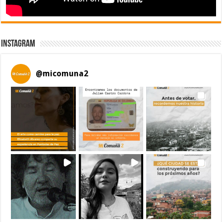
Instagram
@
micomuna2