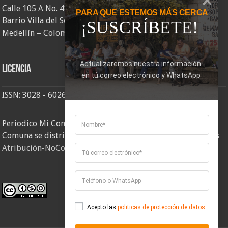
Calle 105 A No. 48AA – 58
PARA QUE ESTEMOS MÁS CERCA
Barrio Villa del Socorro
¡SUSCRÍBETE!
Medellín – Colombia
Actualizaremos nuestra información 
Licencia
en tú correo electrónico y WhatsApp
ISSN: 3028 - 6026
Periodico Mi Comuna 2, elaborado por Corporación Mi
Comuna se distribuye bajo una
Licencia Creative Commons
Atribución-NoComercial-CompartirIgual 4.0 Internacional
.
Acepto las
politicas de protección de datos