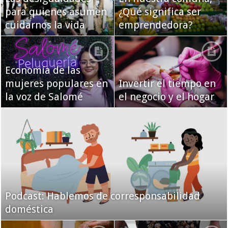
para quienes asumen
¿Qué significa ser
cuidarnos la vida
emprendedora?
Economía de las
mujeres populares en
Invertir el tiempo en
la voz de Salomé
el negocio y el hogar
Podcast: Hablemos de corresponsabilidad
doméstica