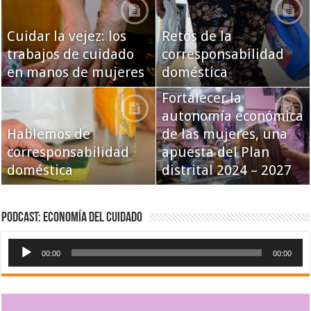
Cuidar la vejez: los
Retos de la
trabajos de cuidado
corresponsabilidad
en manos de mujeres
doméstica
Fortalecer la
autonomía económica
Hablemos de
de las mujeres, una
corresponsabilidad
apuesta del Plan
doméstica
distrital 2024 – 2027
Podcast: Economía del Cuidado
Reproductor
00:00
00:00
de
audio