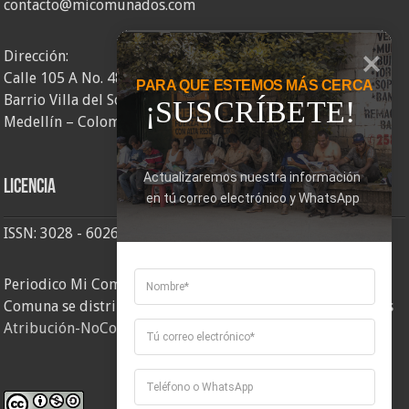
contacto@micomunados.com
Dirección:
Calle 105 A No. 48AA – 58
PARA QUE ESTEMOS MÁS CERCA
Barrio Villa del Socorro
¡SUSCRÍBETE!
Medellín – Colombia
Actualizaremos nuestra información 
Licencia
en tú correo electrónico y WhatsApp
ISSN: 3028 - 6026
Periodico Mi Comuna 2, elaborado por Corporación Mi
Comuna se distribuye bajo una
Licencia Creative Commons
Atribución-NoComercial-CompartirIgual 4.0 Internacional
.