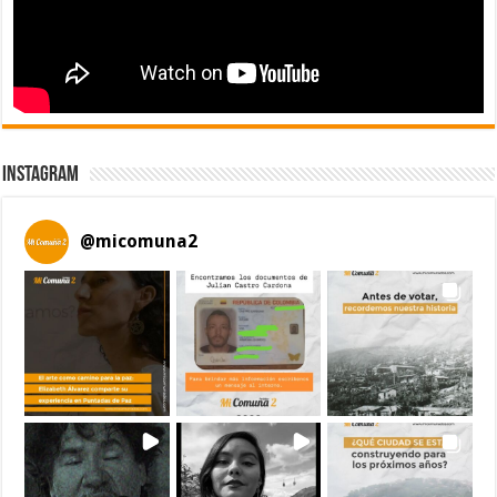
Instagram
@
micomuna2