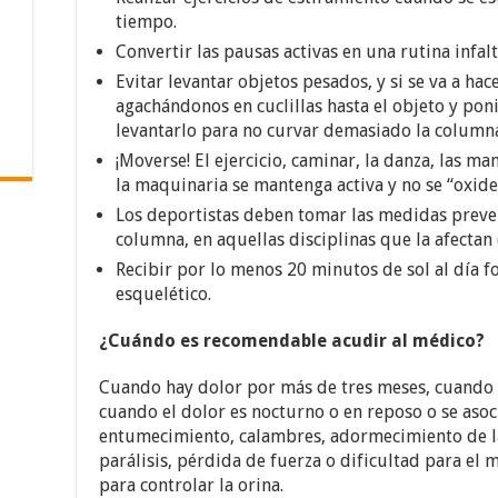
tiempo.
Convertir las pausas activas en una rutina infalt
Evitar levantar objetos pesados, y si se va a hac
agachándonos en cuclillas hasta el objeto y pon
levantarlo para no curvar demasiado la columna
¡Moverse! El ejercicio, caminar, la danza, las m
la maquinaria se mantenga activa y no se “oxid
Los deportistas deben tomar las medidas preve
columna, en aquellas disciplinas que la afectan (p
Recibir por lo menos 20 minutos de sol al día f
esquelético.
¿Cuándo es recomendable acudir al médico?
Cuando hay dolor por más de tres meses, cuando e
cuando el dolor es nocturno o en reposo o se aso
entumecimiento, calambres, adormecimiento de l
parálisis, pérdida de fuerza o dificultad para e
para controlar la orina.