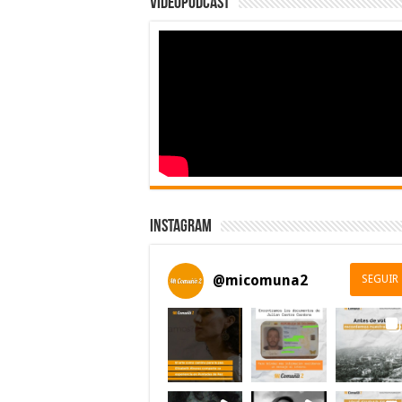
Videopodcast
Instagram
@
micomuna2
SEGUIR