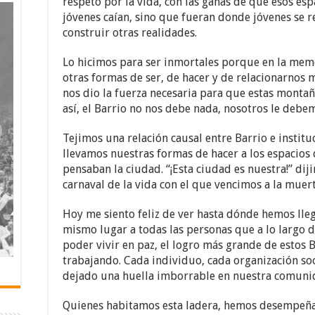
respeto por la vida, con las ganas de que esos es
jóvenes caían, sino que fueran donde jóvenes se reu
construir otras realidades.
Lo hicimos para ser inmortales porque en la mem
otras formas de ser, de hacer y de relacionarnos má
nos dio la fuerza necesaria para que estas montañ
así, el Barrio no nos debe nada, nosotros le debe
Tejimos una relación causal entre Barrio e institu
llevamos nuestras formas de hacer a los espacios d
pensaban la ciudad. “¡Esta ciudad es nuestra!” d
carnaval de la vida con el que vencimos a la muerte
Hoy me siento feliz de ver hasta dónde hemos lleg
mismo lugar a todas las personas que a lo largo d
poder vivir en paz, el logro más grande de estos 
trabajando. Cada individuo, cada organización soci
dejado una huella imborrable en nuestra comuni
Quienes habitamos esta ladera, hemos desempeña