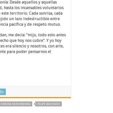
onía: Desde aquellos y aquellas
d, hasta los incansables voluntarios
este territorio. Cada sonrisa, cada
jido un lazo indestructible entre
ncia pacífica y de respeto mutuo.
an, me decía: “mijo, todo esto antes
techo que hoy nos cubre”. Y yo hoy
tes era silencio y nosotros, con arte,
ente para poder pensarnos el
In
COMUNA NORORIENTAL
FELIPE MACHADO