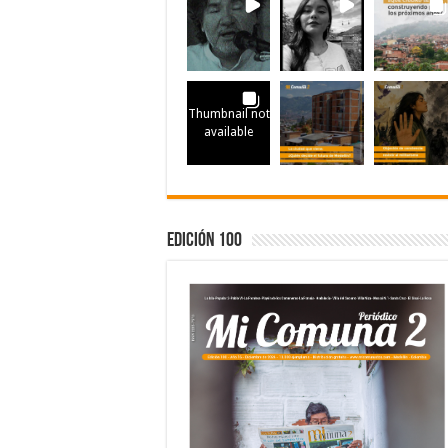
Thumbnail not
available
Edición 100