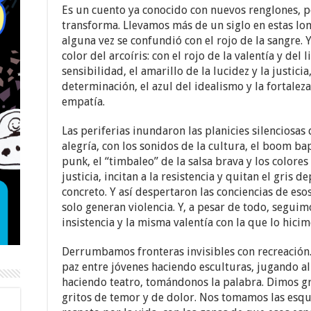
Es un cuento ya conocido con nuevos renglones, p
transforma. Llevamos más de un siglo en estas lom
alguna vez se confundió con el rojo de la sangre. 
color del arcoíris: con el rojo de la valentía y del l
sensibilidad, el amarillo de la lucidez y la justicia
determinación, el azul del idealismo y la fortaleza,
empatía.
Las periferias inundaron las planicies silenciosas 
alegría, con los sonidos de la cultura, el boom bap
punk, el “timbaleo” de la salsa brava y los colore
justicia, incitan a la resistencia y quitan el gris 
concreto. Y así despertaron las conciencias de es
solo generan violencia. Y, a pesar de todo, segui
insistencia y la misma valentía con la que lo hicim
Derrumbamos fronteras invisibles con recreación
paz entre jóvenes haciendo esculturas, jugando al
haciendo teatro, tomándonos la palabra. Dimos gr
gritos de temor y de dolor. Nos tomamos las esqui