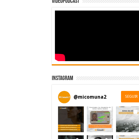
Videopodcast
Instagram
@
micomuna2
SEGUIR