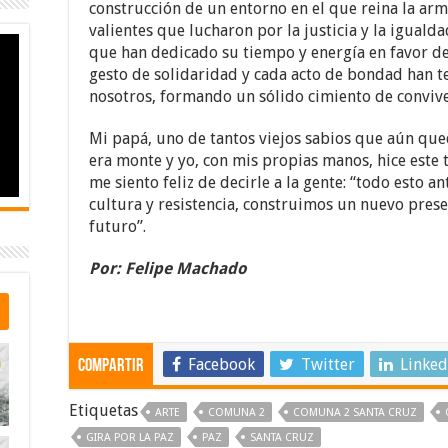
construcción de un entorno en el que reina la arm
valientes que lucharon por la justicia y la igualda
que han dedicado su tiempo y energía en favor de 
gesto de solidaridad y cada acto de bondad han te
nosotros, formando un sólido cimiento de convive
Mi papá, uno de tantos viejos sabios que aún qued
era monte y yo, con mis propias manos, hice este 
me siento feliz de decirle a la gente: “todo esto an
cultura y resistencia, construimos un nuevo pres
futuro”.
Por: Felipe Machado
Facebook
Twitter
Linked
Compartir
Etiquetas
ARTE
COMUNA 2
COMUNA 2 SANTA CRUZ
GIRA POR LA PAZ
PAZ
SANTA CRUZ