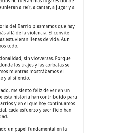
pacios no fueran más lugares donde
nieran a reír, a cantar, a jugar y a
oria del Barrio plasmamos que hay
s allá de la violencia. El convite
as estuvieran llenas de vida. Aun
mos todo.
cionalidad, sin viceversas. Porque
onde los trajes y las corbatas se
ijimos mientras mostrábamos el
 y al silencio.
ado, me siento feliz de ver en un
e esta historia han contribuido para
Barrios y en el que hoy continuamos
al, cada esfuerzo y sacrificio han
dad.
do un papel fundamental en la