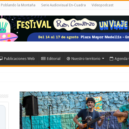
l Poblando la Montaña
Serie Audiovisual En-Cuadra
Videopodcast
Publicaciones Web
Editorial
Nuestro territorio
Agenda 