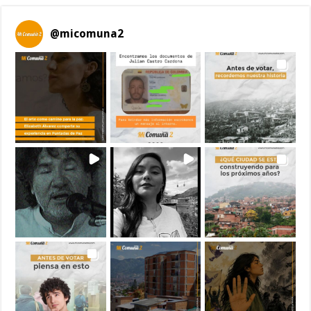
@
micomuna2