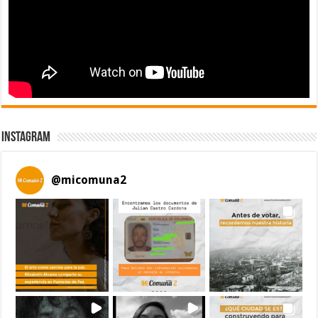
Instagram
@
micomuna2