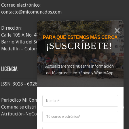
Correo electrónico:
contacto@micomunados.com
Dirección:
Calle 105 A No. 48AA – 58
PARA QUE ESTEMOS MÁS CERCA
Barrio Villa del Socorro
¡SUSCRÍBETE!
Medellín – Colombia
Actualizaremos nuestra información 
Licencia
en tú correo electrónico y WhatsApp
ISSN: 3028 - 6026
Periodico Mi Comuna 2, elaborado por Corporación Mi
Comuna se distribuye bajo una
Licencia Creative Commons
Atribución-NoComercial-CompartirIgual 4.0 Internacional
.