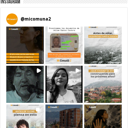
Instagram
@
micomuna2