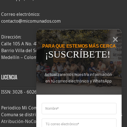
Correo electrónico:
contacto@micomunados.com
Dirección:
Calle 105 A No. 48AA – 58
PARA QUE ESTEMOS MÁS CERCA
Barrio Villa del Socorro
¡SUSCRÍBETE!
Medellín – Colombia
Actualizaremos nuestra información 
Licencia
en tú correo electrónico y WhatsApp
ISSN: 3028 - 6026
Periodico Mi Comuna 2, elaborado por Corporación Mi
Comuna se distribuye bajo una
Licencia Creative Commons
Atribución-NoComercial-CompartirIgual 4.0 Internacional
.