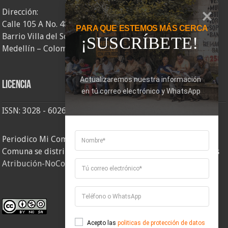
Dirección:
Calle 105 A No. 48AA – 58
PARA QUE ESTEMOS MÁS CERCA
Barrio Villa del Socorro
¡SUSCRÍBETE!
Medellín – Colombia
Actualizaremos nuestra información 
Licencia
en tú correo electrónico y WhatsApp
ISSN: 3028 - 6026
Periodico Mi Comuna 2, elaborado por Corporación Mi
Comuna se distribuye bajo una
Licencia Creative Commons
Atribución-NoComercial-CompartirIgual 4.0 Internacional
.
Acepto las
politicas de protección de datos