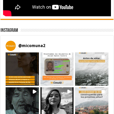
Instagram
@
micomuna2