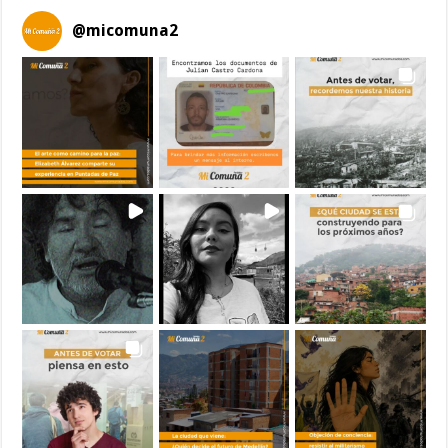
@
micomuna2