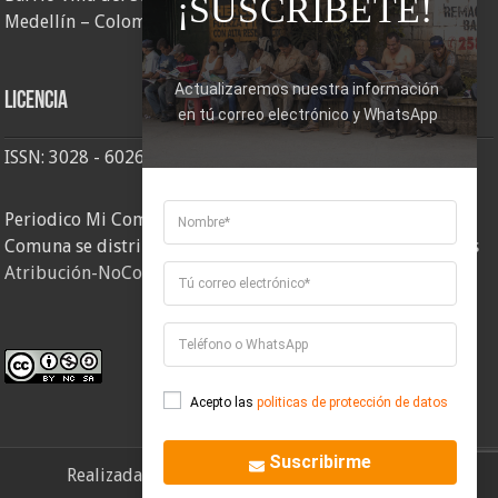
¡SUSCRÍBETE!
Medellín – Colombia
Actualizaremos nuestra información 
Licencia
en tú correo electrónico y WhatsApp
ISSN: 3028 - 6026
Periodico Mi Comuna 2, elaborado por Corporación Mi
Comuna se distribuye bajo una
Licencia Creative Commons
Atribución-NoComercial-CompartirIgual 4.0 Internacional
.
Acepto las
politicas de protección de datos
Suscribirme
Realizada por
Corporación Mi Comuna
- 2026