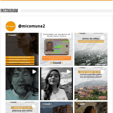
Instagram
@
micomuna2