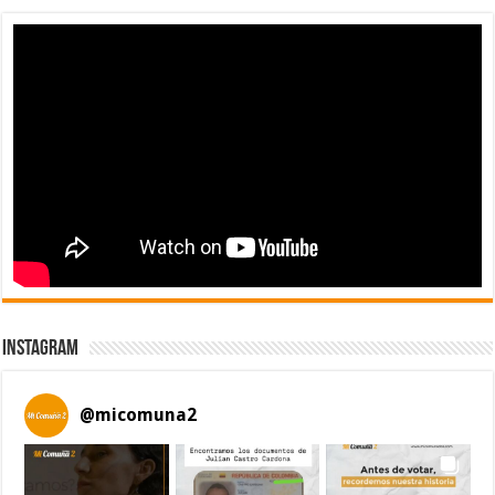
Instagram
@
micomuna2