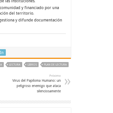
de las instituciones.
a comunidad y financiado por una
ión del territorio.
gestiona y difunde documentación
In
RA
LECTURA
LIBROS
PLAN DE LECTURA
Próximo
Virus del Papiloma Humano: un
peligroso enemigo que ataca
silenciosamente