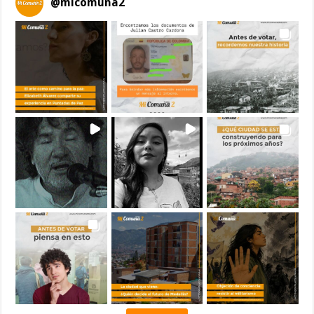
@
micomuna2