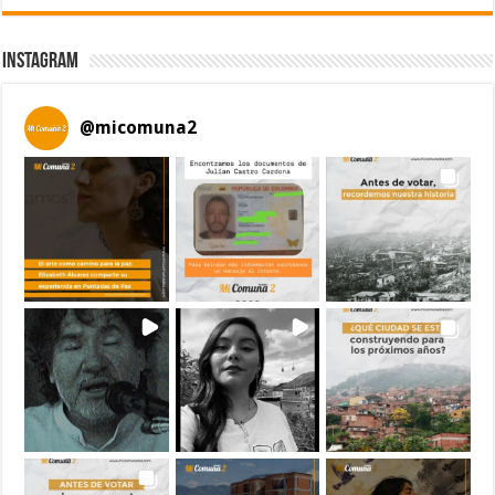
Instagram
@
micomuna2