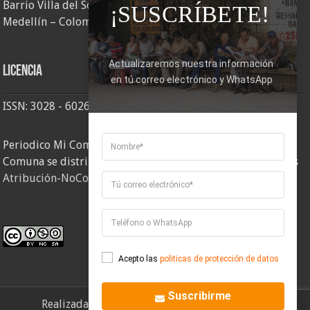
Barrio Villa del Socorro
¡SUSCRÍBETE!
Medellín – Colombia
Actualizaremos nuestra información 
Licencia
en tú correo electrónico y WhatsApp
ISSN: 3028 - 6026
Periodico Mi Comuna 2, elaborado por Corporación Mi
Comuna se distribuye bajo una
Licencia Creative Commons
Atribución-NoComercial-CompartirIgual 4.0 Internacional
.
Acepto las
politicas de protección de datos
Suscribirme
Realizada por
Corporación Mi Comuna
- 2026