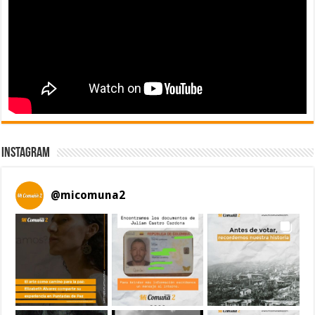
Instagram
@
micomuna2