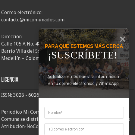
Correo electrónico:
contacto@micomunados.com
Dirección:
Calle 105 A No. 48AA – 58
PARA QUE ESTEMOS MÁS CERCA
Barrio Villa del Socorro
¡SUSCRÍBETE!
Medellín – Colombia
Actualizaremos nuestra información 
Licencia
en tú correo electrónico y WhatsApp
ISSN: 3028 - 6026
Periodico Mi Comuna 2, elaborado por Corporación Mi
Comuna se distribuye bajo una
Licencia Creative Commons
Atribución-NoComercial-CompartirIgual 4.0 Internacional
.