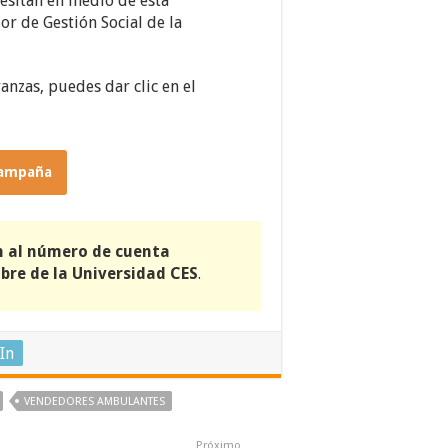
cesitan en medio de esta
r de Gestión Social de la
nzas, puedes dar clic en el
 campaña
n al número de cuenta
re de la Universidad CES
.
In
VENDEDORES AMBULANTES
Próximo