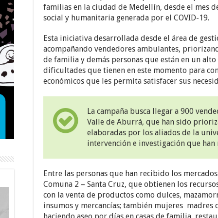
familias en la ciudad de Medellín, desde el mes de
social y humanitaria generada por el COVID-19.
Esta iniciativa desarrollada desde el área de gesti
acompañando vendedores ambulantes, priorizand
de familia y demás personas que están en un alto
dificultades que tienen en este momento para con
económicos que les permita satisfacer sus necesida
La campaña busca llegar a 900 vende
Valle de Aburrá, que han sido priori
elaboradas por los aliados de la uni
intervención e investigación que han r
Entre las personas que han recibido los mercados
Comuna 2 – Santa Cruz, que obtienen los recursos 
con la venta de productos como dulces, mazamorra
insumos y mercancías; también mujeres madres c
haciendo aseo por días en casas de familia, restau