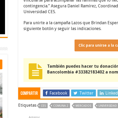
vincularse para acompañar las familias que lo ne
contingencia.” Asegura Daniel Ramírez, Coordinado
Universidad CES.
Para unirte a la campaña Lazos que Brindan Espera
siguiente botón y seguir las indicaciones.
Clic para unirse a la
También puedes hacer tu donació
Bancolombia #33382183402 a nomb
Facebook
Twitter
Linked
Compartir
Etiquetas
CES
COMUNA 2
MERCADOS
UNIVERSIDAD
Anterior