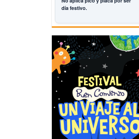
No aplica pico y placa por ser
día festivo.