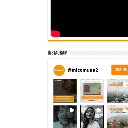
Instagram
@
micomuna2
SEGUIR