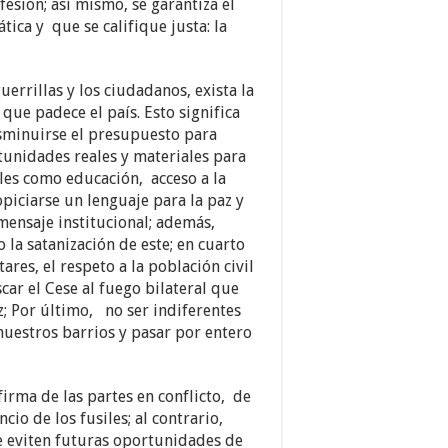
fesión; así mismo, se garantiza el
ca y que se califique justa: la
errillas y los ciudadanos, exista la
 que padece el país. Esto significa
isminuirse el presupuesto para
tunidades reales y materiales para
ales como educación, acceso a la
opiciarse un lenguaje para la paz y
mensaje institucional; además,
 la satanización de este; en cuarto
ares, el respeto a la población civil
car el Cese al fuego bilateral que
z; Por último, no ser indiferentes
uestros barrios y pasar por entero
firma de las partes en conflicto, de
cio de los fusiles; al contrario,
e eviten futuras oportunidades de