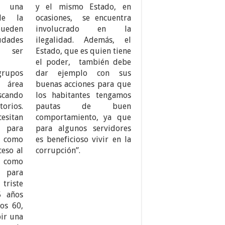
una
y el mismo Estado, en
 de la
ocasiones, se encuentra
 pueden
involucrado en la
iudades
ilegalidad. Además, el
 ser
Estado, que es quien tiene
el poder, también debe
grupos
dar ejemplo con sus
 área
buenas acciones para que
ando
los habitantes tengamos
torios.
pautas de buen
sitan
comportamiento, ya que
 para
para algunos servidores
, como
es beneficioso vivir en la
ceso al
corrupción”.
 como
 para
 triste
5 años
los 60,
bir una