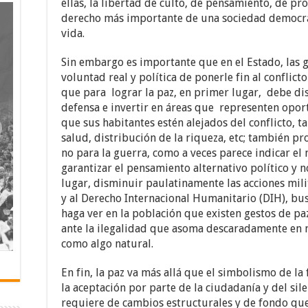
ellas, la libertad de culto, de pensamiento, de pro
derecho más importante de una sociedad democráti
vida.
Sin embargo es importante que en el Estado, las gu
voluntad real y política de ponerle fin al conflicto
que para lograr la paz, en primer lugar, debe d
defensa e invertir en áreas que representen opor
que sus habitantes estén alejados del conflicto, t
salud, distribución de la riqueza, etc; también pr
no para la guerra, como a veces parece indicar el 
garantizar el pensamiento alternativo político y no
lugar, disminuir paulatinamente las acciones milit
y al Derecho Internacional Humanitario (DIH), bus
haga ver en la población que existen gestos de pa
ante la ilegalidad que asoma descaradamente en n
como algo natural.
En fin, la paz va más allá que el simbolismo de la 
la aceptación por parte de la ciudadanía y del silen
requiere de cambios estructurales y de fondo qu