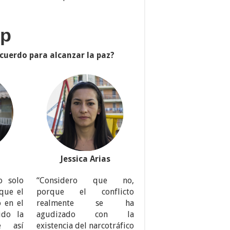
op
cuerdo para alcanzar la paz?
Jessica Arias
o solo
“Considero que no,
 que el
porque el conflicto
 en el
realmente se ha
ido la
agudizado con la
ue así
existencia del narcotráfico