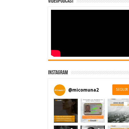
Videopodcast
Instagram
@
micomuna2
SEGUIR