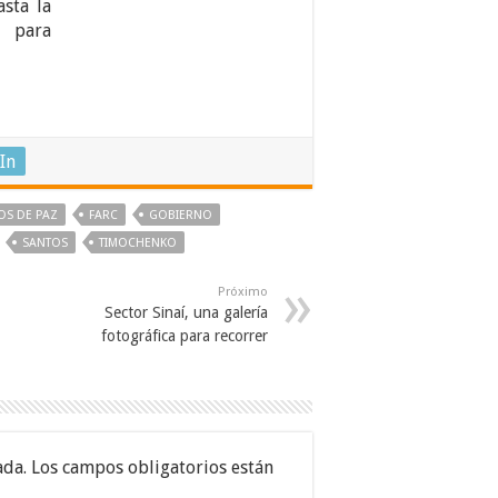
asta la
 para
In
OS DE PAZ
FARC
GOBIERNO
SANTOS
TIMOCHENKO
Próximo
Sector Sinaí, una galería
fotográfica para recorrer
ada.
Los campos obligatorios están