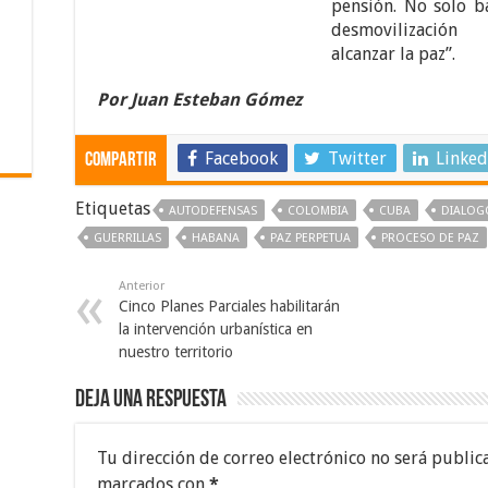
pensión. No solo b
desmovilización
alcanzar la paz”.
Por Juan Esteban Gómez
Facebook
Twitter
Linked
Compartir
Etiquetas
AUTODEFENSAS
COLOMBIA
CUBA
DIALOG
GUERRILLAS
HABANA
PAZ PERPETUA
PROCESO DE PAZ
Anterior
Cinco Planes Parciales habilitarán
la intervención urbanística en
nuestro territorio
Deja una respuesta
Tu dirección de correo electrónico no será public
marcados con
*