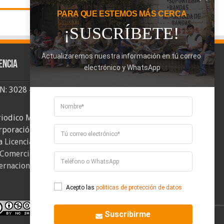
PARA QUE ESTEMOS MÁS CERCA
¡SUSCRÍBETE!
Actualizaremos nuestra información en tú correo 
encia
electrónico y WhatsApp
SN: 3028 - 6026
riodico Mi Comuna 2, elaborado por
rporación Mi Comuna se distribuye bajo
a
Licencia Creative Commons Atribución-
Comercial-CompartirIgual 4.0
ernacional
.
Acepto las
politicas de protección de datos
Suscribirme