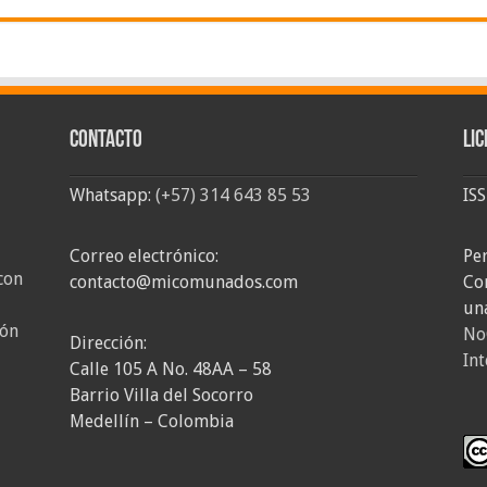
Contacto
Lic
Whatsapp:
(+57) 314 643 85 53
IS
Correo electrónico:
Pe
con
contacto@micomunados.com
Co
un
ión
No
Dirección:
Int
Calle 105 A No. 48AA – 58
Barrio Villa del Socorro
Medellín – Colombia