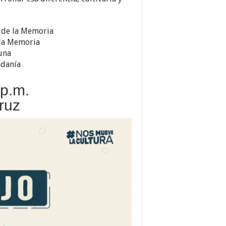
 de la Memoria
 la Memoria
una
adanía
 p.m.
ruz