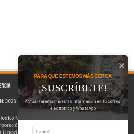
PARA QUE ESTEMOS MÁS CERCA
¡SUSCRÍBETE!
encia
SN: 3028 - 6026
Actualizaremos nuestra información en tú correo 
electrónico y WhatsApp
riodico Mi Comuna 2, elaborado por
rporación Mi Comuna se distribuye bajo
a
Licencia Creative Commons Atribución-