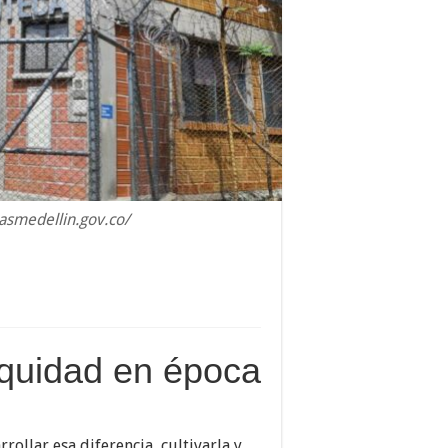
casmedellin.gov.co/
equidad en época
rrollar esa diferencia, cultivarla y