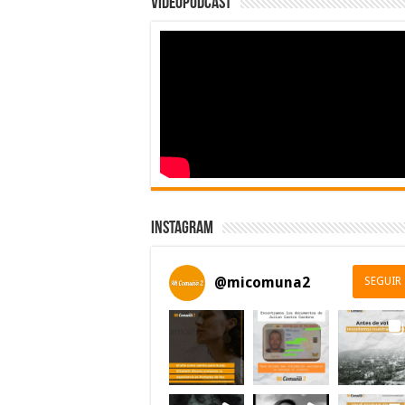
Videopodcast
Instagram
@
micomuna2
SEGUIR