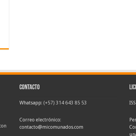
Contacto
Lic
Whatsapp:
(+57) 314 643 85 53
IS
Correo electrónico:
Pe
con
contacto@micomunados.com
Co
un