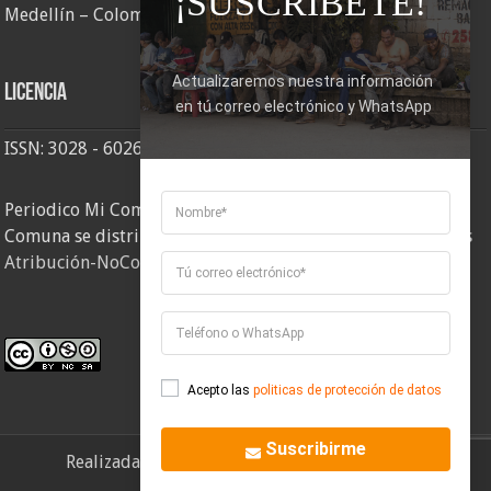
¡SUSCRÍBETE!
Medellín – Colombia
Actualizaremos nuestra información 
Licencia
en tú correo electrónico y WhatsApp
ISSN: 3028 - 6026
Periodico Mi Comuna 2, elaborado por Corporación Mi
Comuna se distribuye bajo una
Licencia Creative Commons
Atribución-NoComercial-CompartirIgual 4.0 Internacional
.
Acepto las
politicas de protección de datos
Suscribirme
Realizada por
Corporación Mi Comuna
- 2026