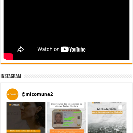
Instagram
@
micomuna2