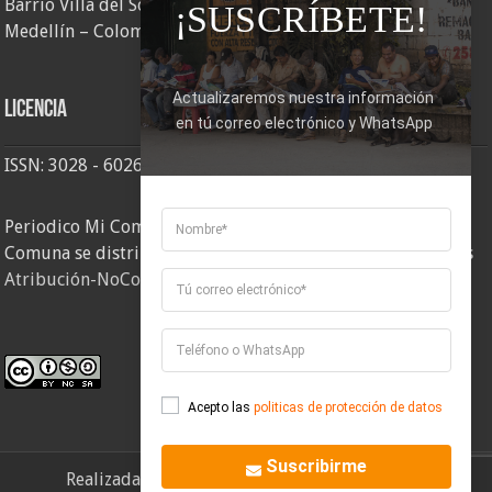
Barrio Villa del Socorro
¡SUSCRÍBETE!
Medellín – Colombia
Actualizaremos nuestra información 
Licencia
en tú correo electrónico y WhatsApp
ISSN: 3028 - 6026
Periodico Mi Comuna 2, elaborado por Corporación Mi
Comuna se distribuye bajo una
Licencia Creative Commons
Atribución-NoComercial-CompartirIgual 4.0 Internacional
.
Acepto las
politicas de protección de datos
Suscribirme
Realizada por
Corporación Mi Comuna
- 2026