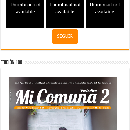
Thumbnail not
Thumbnail not
Thumbnail not
available
available
available
SEGUIR
Edición 100