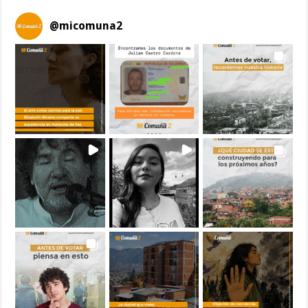
@
micomuna2