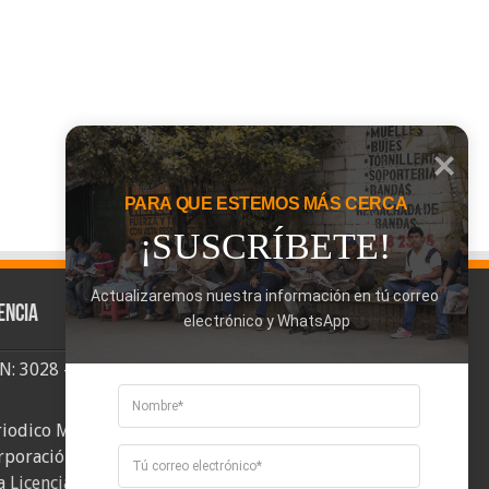
PARA QUE ESTEMOS MÁS CERCA
¡SUSCRÍBETE!
Actualizaremos nuestra información en tú correo 
encia
electrónico y WhatsApp
SN: 3028 - 6026
riodico Mi Comuna 2, elaborado por
rporación Mi Comuna se distribuye bajo
a
Licencia Creative Commons Atribución-