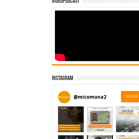
Videopodcast
Instagram
@
micomuna2
SEGUIR