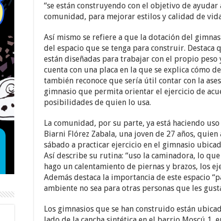
“se están construyendo con el objetivo de ayudar
comunidad, para mejorar estilos y calidad de vida
Así mismo se refiere a que la dotación del gimna
del espacio que se tenga para construir. Destaca 
están diseñadas para trabajar con el propio peso 
cuenta con una placa en la que se explica cómo de
también reconoce que sería útil contar con la ase
gimnasio que permita orientar el ejercicio de acue
posibilidades de quien lo usa.
La comunidad, por su parte, ya está haciendo uso 
Biarni Flórez Zabala, una joven de 27 años, quien 
sábado a practicar ejercicio en el gimnasio ubicad
Así describe su rutina: “uso la caminadora, lo que
hago un calentamiento de piernas y brazos, los ej
Además destaca la importancia de este espacio “pa
ambiente no sea para otras personas que les gusta 
Los gimnasios que se han construido están ubicado
lado de la cancha sintética en el barrio Moscú 1, 