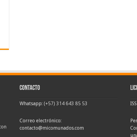
Contacto
Lic
Whatsapp:
(+57) 314 643 85 53
IS
Correo electrónico:
Pe
con
contacto@micomunados.com
Co
un