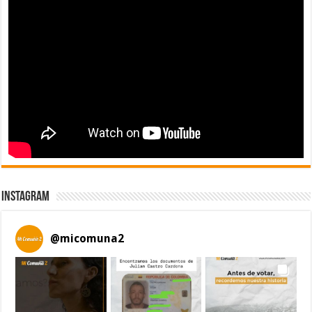
Instagram
@
micomuna2