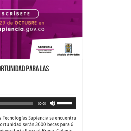
ortunidad para las
Utiliza
00:00
las
teclas
as Tecnologías Sapiencia se encuentra
de
oportunidad serán 3000 becas para 6
flecha
niversitaria Pascual Bravo, Colegio