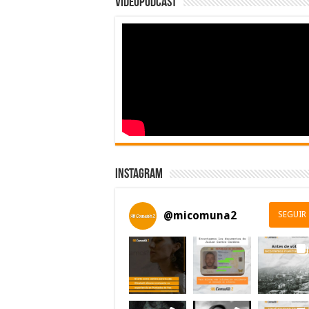
Videopodcast
Instagram
@
micomuna2
SEGUIR