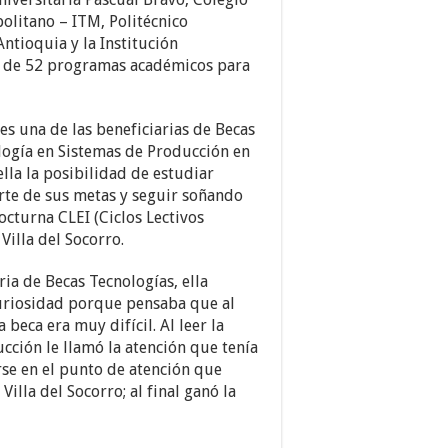
arriba/abajo
olitano – ITM, Politécnico
para
ntioquia y la Institución
aumentar
ta de 52 programas académicos para
o
disminuir
el
 es una de las beneficiarias de Becas
volumen.
ología en Sistemas de Producción en
lla la posibilidad de estudiar
rte de sus metas y seguir soñando
octurna CLEI (Ciclos Lectivos
 Villa del Socorro.
ia de Becas Tecnologías, ella
uriosidad porque pensaba que al
beca era muy difícil. Al leer la
cción le llamó la atención que tenía
se en el punto de atención que
Villa del Socorro; al final ganó la