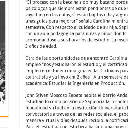
“El proceso con la beca ha sido muy bacano por
psicólogos que siempre están pendientes de que 
vaya bien en las notas, si están bajitas o hay algu
unas guías para mejorar” señala Carolina mientra
semestre. Con respecto al cuidado de su hija, Sap
con un aula pedagógica para niñas y niños donde 
acomodándose a sus horarios de estudio. La inscri
3 años de edad.
Otra de las oportunidades que encontró Carolina a
empleo “nos gestionaron el estudio y el certifica
empleo en el Inder como guía en las Ciclovías par
contratista y ya llevo ahí 2 años”. A un semestre 
académica: Estudiar la Ingeniería en Producción.
John Stiven Moscoso Zapata habita el barrio Anda
estudiando como becario de Sapiencia la Tecnolog
modalidad virtual en la Institución Universitaria 
convocatoria a través de las redes sociales, el pro
manera virtual y días después recibió la notificac
Para él, estudiar con esta beca ha sido una exper