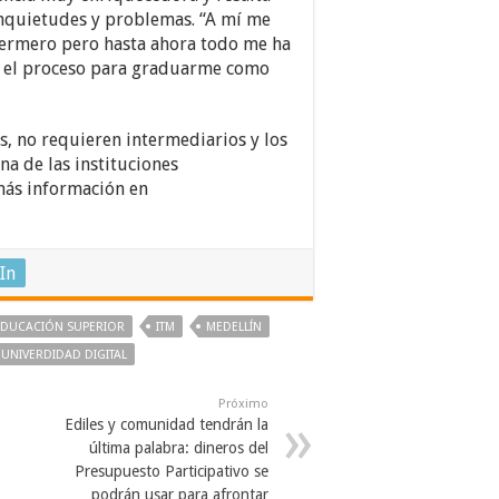
inquietudes y problemas. “A mí me
ermero pero hasta ahora todo me ha
r el proceso para graduarme como
s, no requieren intermediarios y los
a de las instituciones
más información en
In
EDUCACIÓN SUPERIOR
ITM
MEDELLÍN
UNIVERDIDAD DIGITAL
Próximo
Ediles y comunidad tendrán la
última palabra: dineros del
Presupuesto Participativo se
podrán usar para afrontar