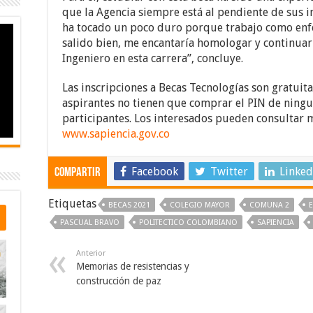
que la Agencia siempre está al pendiente de sus 
ha tocado un poco duro porque trabajo como enf
salido bien, me encantaría homologar y continua
Ingeniero en esta carrera”, concluye.
Las inscripciones a Becas Tecnologías son gratuita
aspirantes no tienen que comprar el PIN de ningun
participantes. Los interesados pueden consultar 
www.sapiencia.gov.co
Facebook
Twitter
Linked
Compartir
Etiquetas
BECAS 2021
COLEGIO MAYOR
COMUNA 2
PASCUAL BRAVO
POLITECTICO COLOMBIANO
SAPIENCIA
Anterior
Memorias de resistencias y
construcción de paz