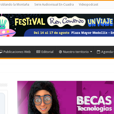
 Poblando la Montaña
Serie Audiovisual En-Cuadra
Videopodcast
Publicaciones Web
Editorial
Nuestro territorio
Agenda 
anolo