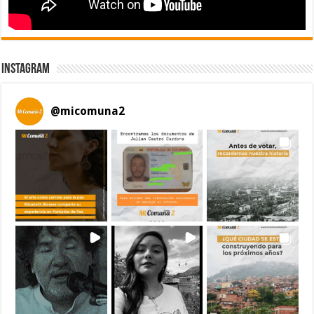
Instagram
@
micomuna2