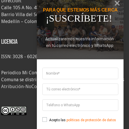
Dirección:
Calle 105 A No. 48AA – 58
PARA QUE ESTEMOS MÁS CERCA
Barrio Villa del Socorro
¡SUSCRÍBETE!
Medellín – Colombia
Actualizaremos nuestra información 
Licencia
en tú correo electrónico y WhatsApp
ISSN: 3028 - 6026
Periodico Mi Comuna 2, elaborado por Corporación Mi
Comuna se distribuye bajo una
Licencia Creative Commons
Atribución-NoComercial-CompartirIgual 4.0 Internacional
.
Acepto las
politicas de protección de datos