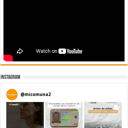
Instagram
@
micomuna2