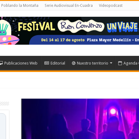
al Poblando la Montaña
Serie Audiovisual En-Cuadra
Videopodcast
Publicaciones Web
Editorial
Nuestro territorio
Agenda 