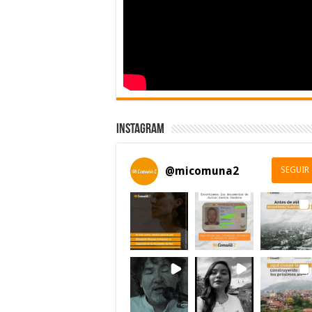
Instagram
@
micomuna2
SEGUIR