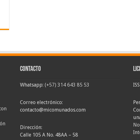
Contacto
Lic
Whatsapp:
(+57) 314 643 85 53
IS
Correo electrónico:
Pe
con
contacto@micomunados.com
Co
un
ión
No
Dirección:
Int
Calle 105 A No. 48AA – 58