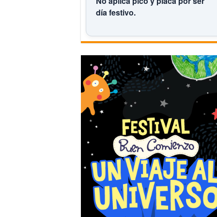
No aplica pico y placa por ser
día festivo.