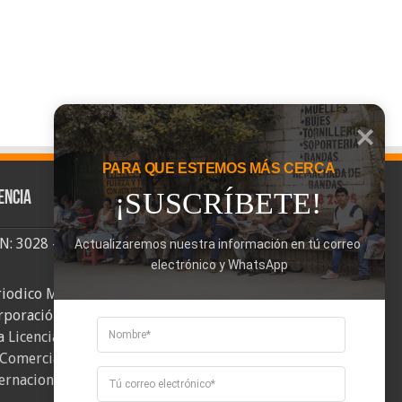
PARA QUE ESTEMOS MÁS CERCA
¡SUSCRÍBETE!
encia
SN: 3028 - 6026
Actualizaremos nuestra información en tú correo 
electrónico y WhatsApp
riodico Mi Comuna 2, elaborado por
rporación Mi Comuna se distribuye bajo
a
Licencia Creative Commons Atribución-
Comercial-CompartirIgual 4.0
ernacional
.