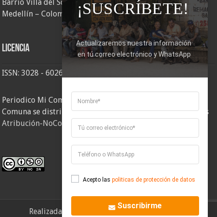
Barrio Villa del Socorro
¡SUSCRÍBETE!
Medellín – Colombia
Actualizaremos nuestra información 
Licencia
en tú correo electrónico y WhatsApp
ISSN: 3028 - 6026
Periodico Mi Comuna 2, elaborado por Corporación Mi
Comuna se distribuye bajo una
Licencia Creative Commons
Atribución-NoComercial-CompartirIgual 4.0 Internacional
.
Acepto las
politicas de protección de datos
Suscribirme
Realizada por
Corporación Mi Comuna
- 2026