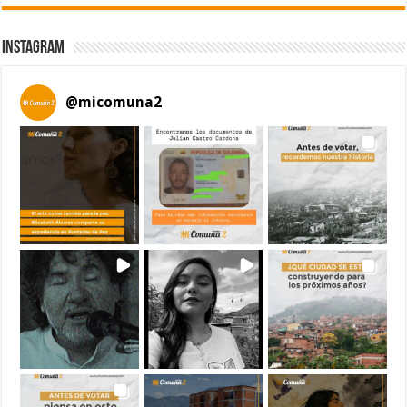
Instagram
@
micomuna2