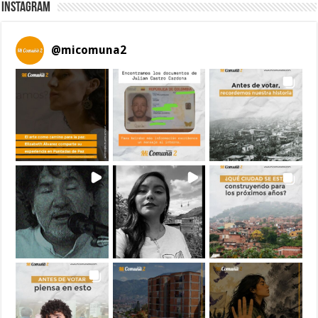
Instagram
@
micomuna2