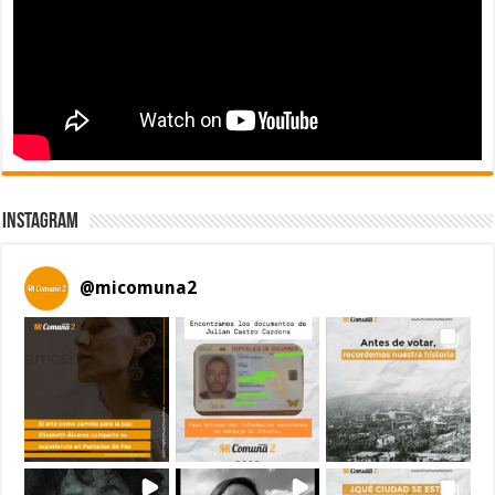
Instagram
@
micomuna2