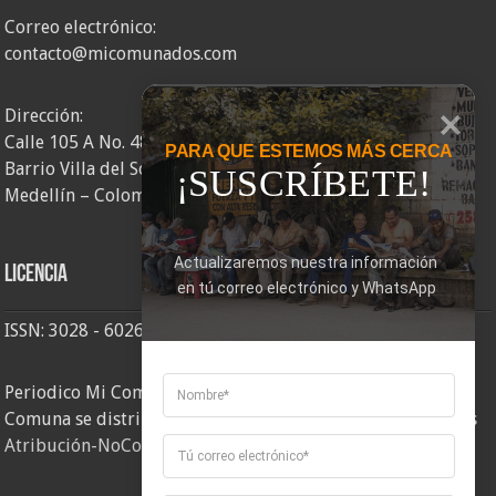
Correo electrónico:
contacto@micomunados.com
Dirección:
Calle 105 A No. 48AA – 58
PARA QUE ESTEMOS MÁS CERCA
Barrio Villa del Socorro
¡SUSCRÍBETE!
Medellín – Colombia
Actualizaremos nuestra información 
Licencia
en tú correo electrónico y WhatsApp
ISSN: 3028 - 6026
Periodico Mi Comuna 2, elaborado por Corporación Mi
Comuna se distribuye bajo una
Licencia Creative Commons
Atribución-NoComercial-CompartirIgual 4.0 Internacional
.