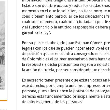
información que tenga una entidad pública o una
Estado son de libre acceso y todos los ciudadanos
momento en el que lo soliciten, no tiene porque 
condicionamiento particular de los ciudadanos fre
cualquier momento, cualquier ciudadano puede sol
y el funcionario o la entidad responsable deberá 
garantiza la ley”.
Por su parte el abogado Juan Esteban Gómez, pre
legales con los que se pueden hacer efectivo el de
de petición que se encuentra consagrado en el artí
de Colombia es el primer mecanismo para hacer ef
la respuesta a dicha petición sea negada o no est
la acción de tutela, por ser considerado un derec
Es necesario tener presente que existen casos en 
este derecho, por ejemplo ante las empresas priva
persona, pues ellos tienen la potestad de protege
derecho está fundamentado principalmente a est
de interés general de las personas.