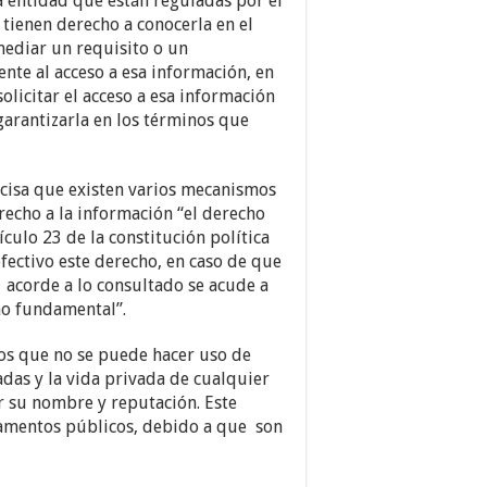
 entidad que están reguladas por el
 tienen derecho a conocerla en el
mediar un requisito o un
nte al acceso a esa información, en
icitar el acceso a esa información
garantizarla en los términos que
cisa que existen varios mecanismos
recho a la información “el derecho
culo 23 de la constitución política
ectivo este derecho, en caso de que
é acorde a lo consultado se acude a
ho fundamental”.
los que no se puede hacer uso de
das y la vida privada de cualquier
r su nombre y reputación. Este
amentos públicos, debido a que son