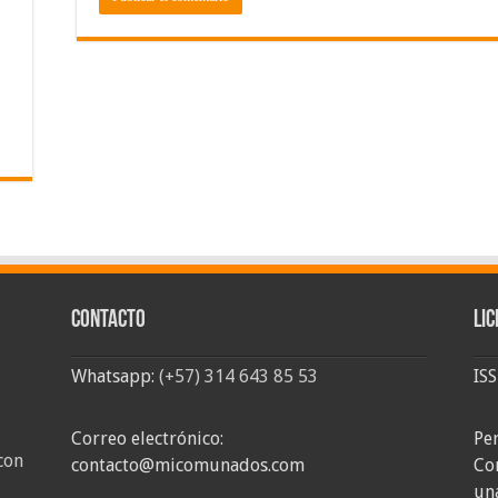
Contacto
Lic
Whatsapp:
(+57) 314 643 85 53
IS
Correo electrónico:
Pe
con
contacto@micomunados.com
Co
un