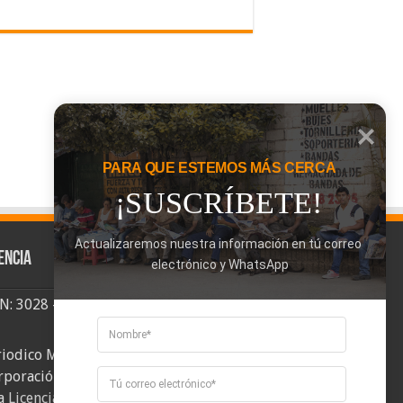
PARA QUE ESTEMOS MÁS CERCA
¡SUSCRÍBETE!
Actualizaremos nuestra información en tú correo 
encia
electrónico y WhatsApp
SN: 3028 - 6026
riodico Mi Comuna 2, elaborado por
rporación Mi Comuna se distribuye bajo
a
Licencia Creative Commons Atribución-