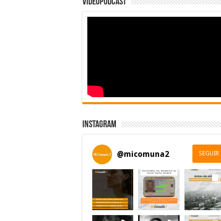
Videopodcast
Instagram
@
micomuna2
SEGUIR