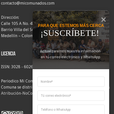
contacto@micomunados.com
Dirección:
Calle 105 A No. 48AA – 58
PARA QUE ESTEMOS MÁS CERCA
Barrio Villa del Socorro
¡SUSCRÍBETE!
Medellín – Colombia
Actualizaremos nuestra información 
Licencia
en tú correo electrónico y WhatsApp
ISSN: 3028 - 6026
Periodico Mi Comuna 2, elaborado por Corporación Mi
Comuna se distribuye bajo una
Licencia Creative Commons
Atribución-NoComercial-CompartirIgual 4.0 Internacional
.