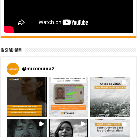
Instagram
@
micomuna2