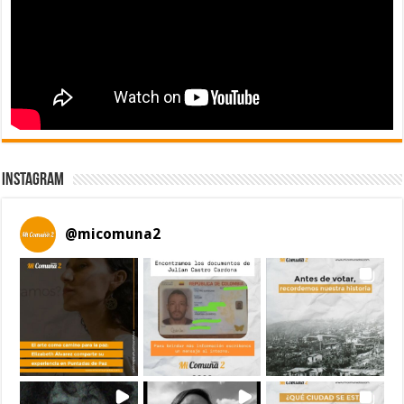
Instagram
@
micomuna2