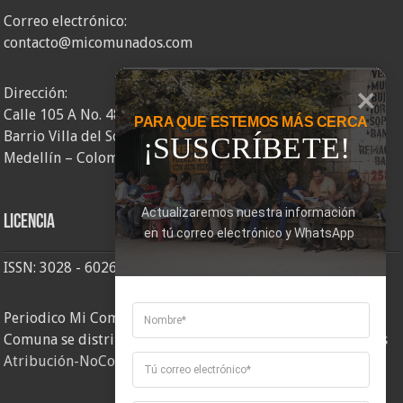
Correo electrónico:
contacto@micomunados.com
Dirección:
Calle 105 A No. 48AA – 58
PARA QUE ESTEMOS MÁS CERCA
Barrio Villa del Socorro
¡SUSCRÍBETE!
Medellín – Colombia
Actualizaremos nuestra información 
Licencia
en tú correo electrónico y WhatsApp
ISSN: 3028 - 6026
Periodico Mi Comuna 2, elaborado por Corporación Mi
Comuna se distribuye bajo una
Licencia Creative Commons
Atribución-NoComercial-CompartirIgual 4.0 Internacional
.