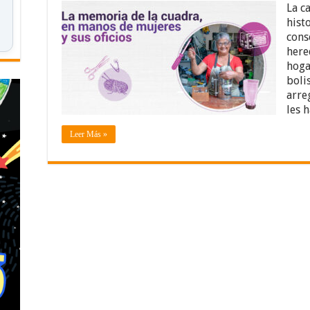
La c
hist
cons
here
hoga
boli
arre
les 
Leer Más »