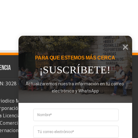
PARA QUE ESTEMOS MÁS CERCA
¡SUSCRÍBETE!
encia
SN: 3028 - 6026
Actualizaremos nuestra información en tú correo 
electrónico y WhatsApp
riodico Mi Comuna 2, elaborado por
rporación Mi Comuna se distribuye bajo
a
Licencia Creative Commons Atribución-
Comercial-CompartirIgual 4.0
ernacional
.