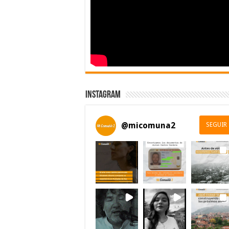
Instagram
@
micomuna2
SEGUIR