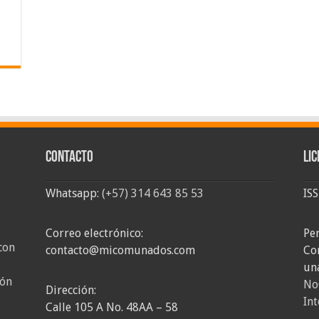
Contacto
Lic
Whatsapp:
(+57) 314 643 85 53
IS
Correo electrónico:
Pe
con
contacto@micomunados.com
Co
un
ión
No
Dirección:
Int
Calle 105 A No. 48AA – 58