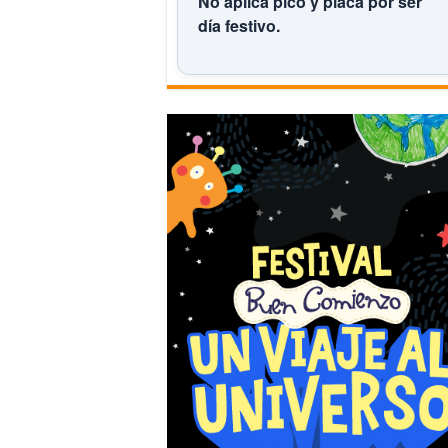
No aplica pico y placa por ser
día festivo.