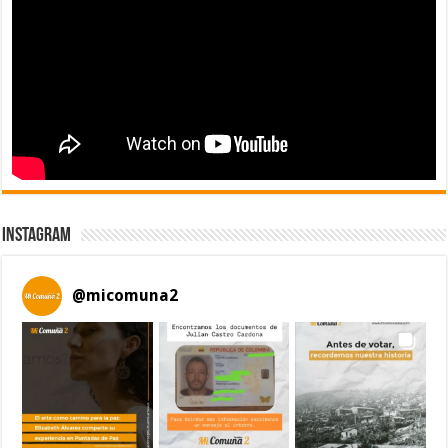
Instagram
@
micomuna2