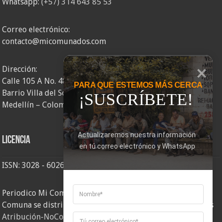
Whatsapp:
(+57) 314 643 85 53
Correo electrónico:
contacto@micomunados.com
Dirección:
Calle 105 A No. 48AA – 58
PARA QUE ESTEMOS MÁS CERCA
Barrio Villa del Socorro
¡SUSCRÍBETE!
Medellín – Colombia
Actualizaremos nuestra información 
Licencia
en tú correo electrónico y WhatsApp
ISSN: 3028 - 6026
Periodico Mi Comuna 2, elaborado por Corporación Mi
Comuna se distribuye bajo una
Licencia Creative Commons
Atribución-NoComercial-CompartirIgual 4.0 Internacional
.