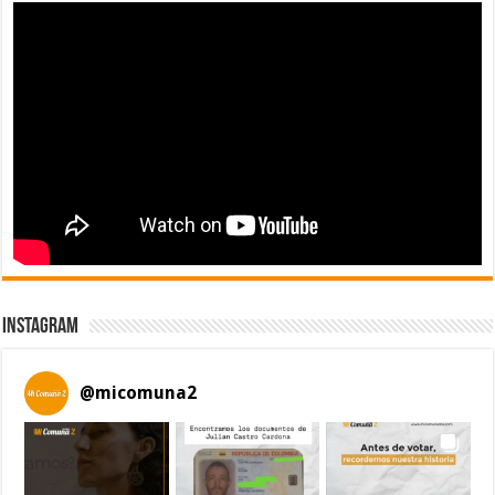
Instagram
@
micomuna2