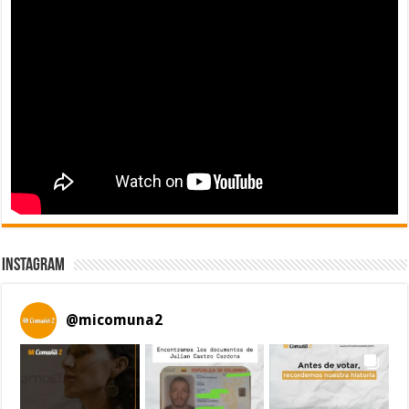
Instagram
@
micomuna2