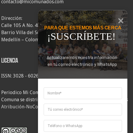
contacto@micomunados.com
Dirección:
Calle 105 A No. 48AA – 58
PARA QUE ESTEMOS MÁS CERCA
Barrio Villa del Socorro
¡SUSCRÍBETE!
Medellín – Colombia
Actualizaremos nuestra información 
Licencia
en tú correo electrónico y WhatsApp
ISSN: 3028 - 6026
Periodico Mi Comuna 2, elaborado por Corporación Mi
Comuna se distribuye bajo una
Licencia Creative Commons
Atribución-NoComercial-CompartirIgual 4.0 Internacional
.