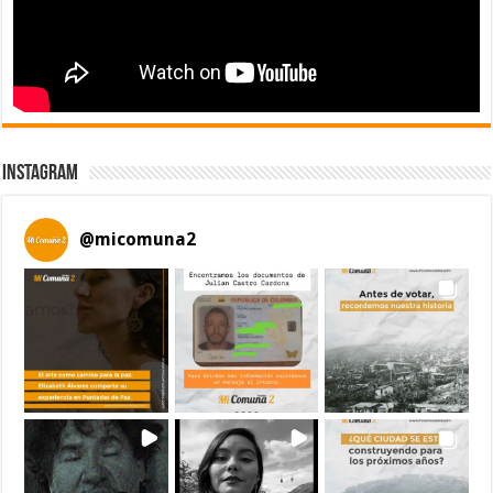
Instagram
@
micomuna2