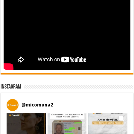
Instagram
@
micomuna2