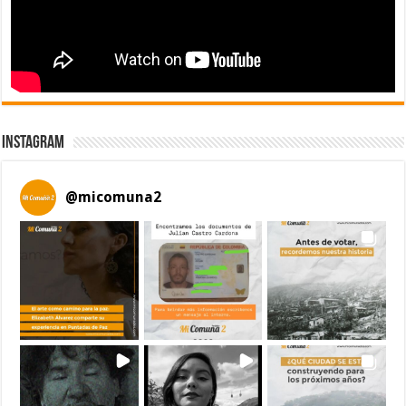
Instagram
@
micomuna2