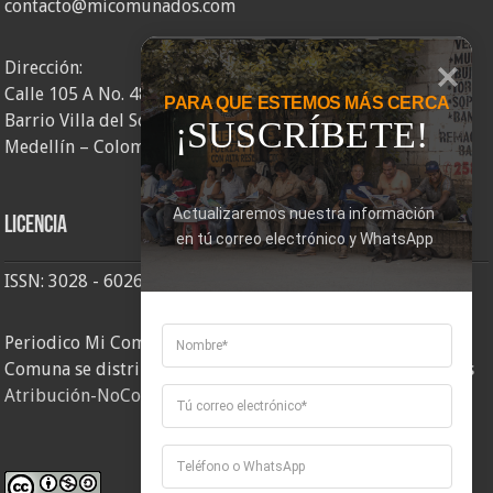
contacto@micomunados.com
Dirección:
Calle 105 A No. 48AA – 58
PARA QUE ESTEMOS MÁS CERCA
Barrio Villa del Socorro
¡SUSCRÍBETE!
Medellín – Colombia
Actualizaremos nuestra información 
Licencia
en tú correo electrónico y WhatsApp
ISSN: 3028 - 6026
Periodico Mi Comuna 2, elaborado por Corporación Mi
Comuna se distribuye bajo una
Licencia Creative Commons
Atribución-NoComercial-CompartirIgual 4.0 Internacional
.