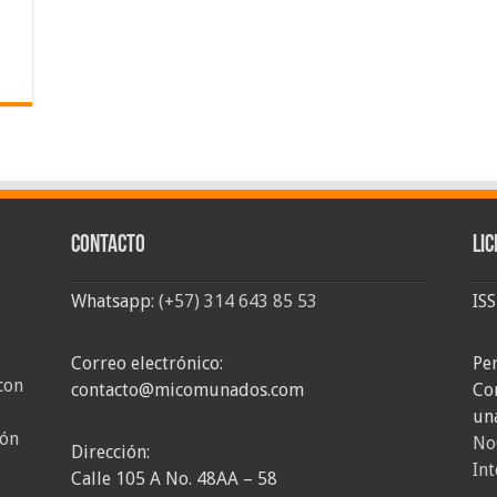
Contacto
Lic
Whatsapp:
(+57) 314 643 85 53
IS
Correo electrónico:
Pe
con
contacto@micomunados.com
Co
un
ión
No
Dirección:
Int
Calle 105 A No. 48AA – 58