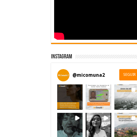
Instagram
@
micomuna2
SEGUIR