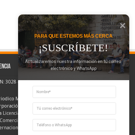
PARA QUE ESTEMOS MÁS CERCA
¡SUSCRÍBETE!
Actualizaremos nuestra información en tú correo 
encia
electrónico y WhatsApp
SN: 3028 - 6026
riodico Mi Comuna 2, elaborado por
rporación Mi Comuna se distribuye bajo
a
Licencia Creative Commons Atribución-
Comercial-CompartirIgual 4.0
ernacional
.