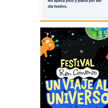
No aplica pico y placa por ser
día festivo.