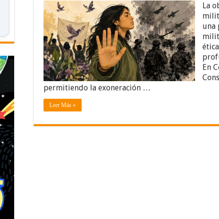
La o
mili
una 
mili
ética
prof
En C
Cons
permitiendo la exoneración …
Leer Más »