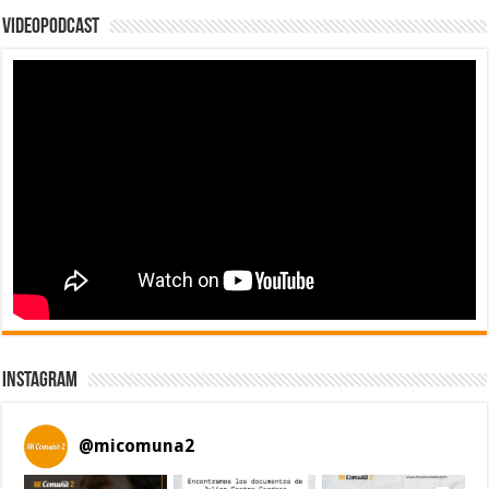
Videopodcast
Instagram
@
micomuna2