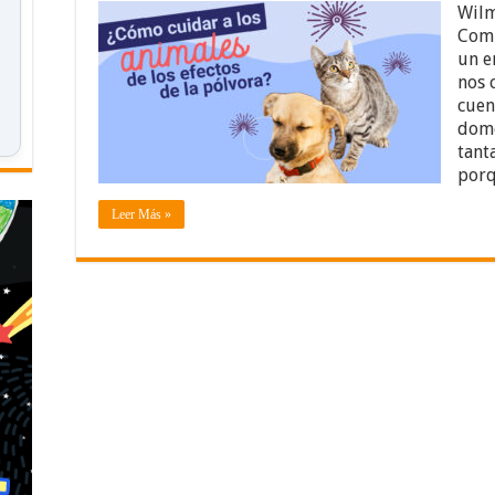
Wilm
Comu
un e
nos 
cuen
domé
tant
porq
Leer Más »