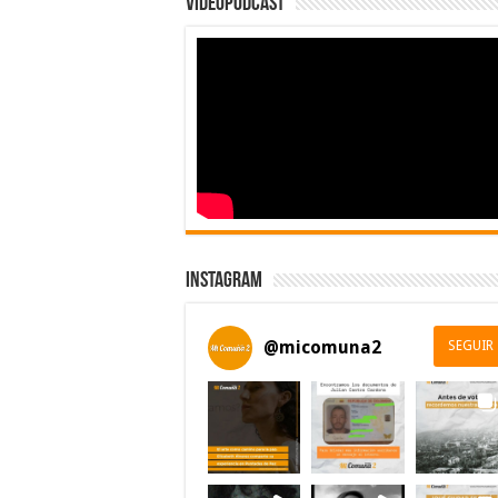
Videopodcast
Instagram
@
micomuna2
SEGUIR