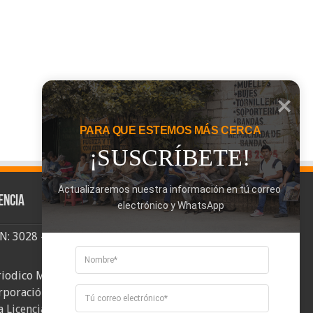
PARA QUE ESTEMOS MÁS CERCA
¡SUSCRÍBETE!
Actualizaremos nuestra información en tú correo 
encia
electrónico y WhatsApp
SN: 3028 - 6026
riodico Mi Comuna 2, elaborado por
rporación Mi Comuna se distribuye bajo
a
Licencia Creative Commons Atribución-