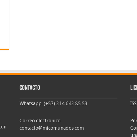
Contacto
Lic
Whatsapp:
(+57) 314 643 85 53
IS
Correo electrónico:
Pe
con
contacto@micomunados.com
Co
un