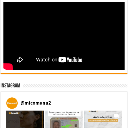
Instagram
@
micomuna2